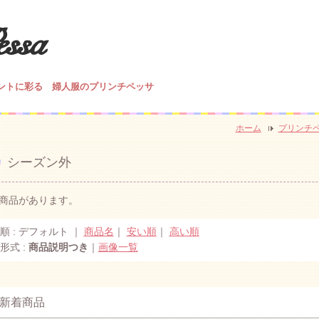
ントに彩る 婦人服のプリンチペッサ
ホーム
プリンチ
シーズン外
の商品があります。
順 : デフォルト ｜
商品名
｜
安い順
｜
高い順
形式 :
商品説明つき
｜
画像一覧
新着商品