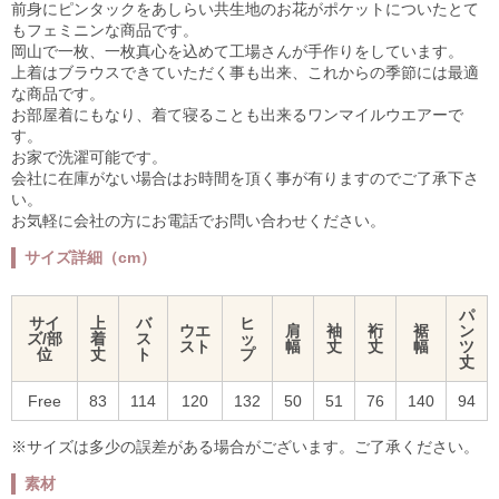
前身にピンタックをあしらい共生地のお花がポケットについたとて
もフェミニンな商品です。
岡山で一枚、一枚真心を込めて工場さんが手作りをしています。
上着はブラウスできていただく事も出来、これからの季節には最適
な商品です。
お部屋着にもなり、着て寝ることも出来るワンマイルウエアーで
す。
お家で洗濯可能です。
会社に在庫がない場合はお時間を頂く事が有りますのでご了承下さ
い。
お気軽に会社の方にお電話でお問い合わせください。
サイズ詳細（cm）
パ
サイ
上
バ
ヒ
ウエ
肩
袖
裄
裾
ン
ズ/部
着
ス
ッ
スト
幅
丈
丈
幅
ツ
位
丈
ト
プ
丈
Free
83
114
120
132
50
51
76
140
94
※サイズは多少の誤差がある場合がございます。ご了承ください。
素材