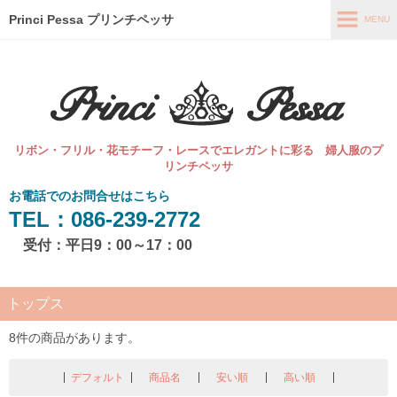
Princi Pessa プリンチペッサ
MENU
MENU
ホーム
直販オンラインショップ
リボン・フリル・花モチーフ・レースでエレガントに彩る 婦人服のプ
最新情報
リンチペッサ
お電話でのお問合せはこちら
コンセプト
TEL：086-239-2772
会社概要
受付：平日9：00～17：00
お問い合わせ
トップス
8件の商品があります。
デフォルト
商品名
安い順
高い順