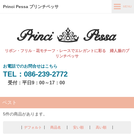
Princi Pessa プリンチペッサ
MENU
MENU
ホーム
直販オンラインショップ
リボン・フリル・花モチーフ・レースでエレガントに彩る 婦人服のプ
最新情報
リンチペッサ
お電話でのお問合せはこちら
コンセプト
TEL：086-239-2772
会社概要
受付：平日9：00～17：00
お問い合わせ
ベスト
5件の商品があります。
デフォルト
商品名
安い順
高い順